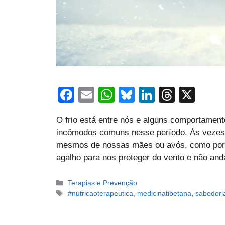
F
E
W
Bl
Li
T
X
a
m
h
u
n
hr
O frio está entre nós e alguns comportamen
c
ail
at
e
k
e
incômodos comuns nesse período. Ás vezes 
e
s
sk
e
a
mesmos de nossas mães ou avós, como por e
b
A
y
dI
d
agalho para nos proteger do vento e não an
o
p
n
s
Categorias
Terapias e Prevenção
o
p
Tags
#nutricaoterapeutica
,
medicinatibetana
,
sabedori
k