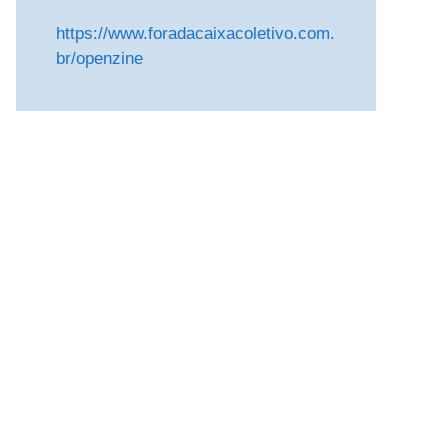
https://www.foradacaixacoletivo.com.
br/openzine