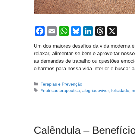
F
E
W
Bl
Li
T
X
a
m
h
u
n
hr
Um dos maiores desafios da vida moderna é 
c
ail
at
e
k
e
relaxar, alimentar-se bem e aproveitar nosso
e
s
sk
e
a
as demandas de trabalho ou questões emocio
b
A
y
dI
d
olharmos para nossa vida interior e busca
o
p
n
s
Categorias
Terapias e Prevenção
o
p
Tags
#nutricaoterapeutica
,
alegriadeviver
,
felicidade
,
m
k
Calêndula – Benefíci