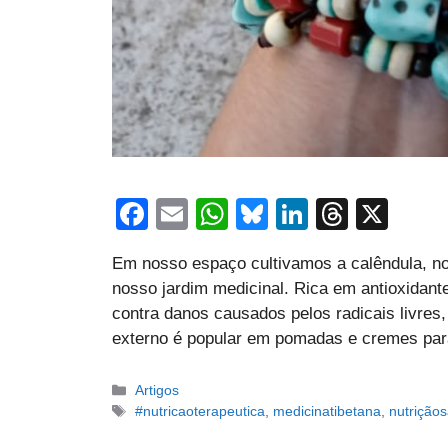
F
E
W
Bl
Li
T
X
a
m
h
u
n
hr
Em nosso espaço cultivamos a calêndula, noss
c
ail
at
e
k
e
nosso jardim medicinal. Rica em antioxidante
e
s
sk
e
a
contra danos causados pelos radicais livres
b
A
y
dI
d
externo é popular em pomadas e cremes par
o
p
n
s
Categorias
Artigos
o
p
Tags
#nutricaoterapeutica
,
medicinatibetana
,
nutrição
k