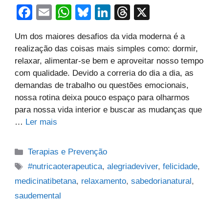
F
E
W
Bl
Li
T
X
a
m
h
u
n
hr
Um dos maiores desafios da vida moderna é a
c
ail
at
e
k
e
realização das coisas mais simples como: dormir,
e
s
sk
e
a
relaxar, alimentar-se bem e aproveitar nosso tempo
b
A
y
dI
d
com qualidade. Devido a correria do dia a dia, as
demandas de trabalho ou questões emocionais,
o
p
n
s
nossa rotina deixa pouco espaço para olharmos
o
p
para nossa vida interior e buscar as mudanças que
k
…
Ler mais
Categorias
Terapias e Prevenção
Tags
#nutricaoterapeutica
,
alegriadeviver
,
felicidade
,
medicinatibetana
,
relaxamento
,
sabedorianatural
,
saudemental