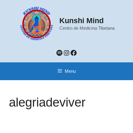
Pular
para
o
Kunshi Mind
conteúdo
Centro de Medicina Tibetana
Spotify
Instagram
Facebook
Menu
alegriadeviver