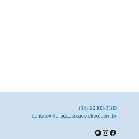
(15) 99803-3180
contato@foradacaixacoletivo.com.br
Spotify
Instagram
Faceboo