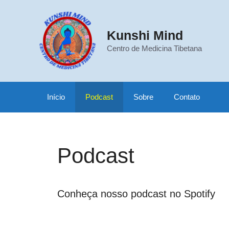
Pular
para
o
Kunshi Mind
conteúdo
Centro de Medicina Tibetana
Início
Podcast
Sobre
Contato
Podcast
Conheça nosso podcast no Spotify