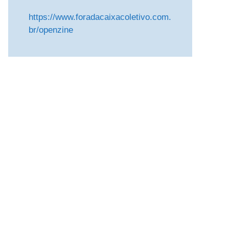
https://www.foradacaixacoletivo.com.
br/openzine