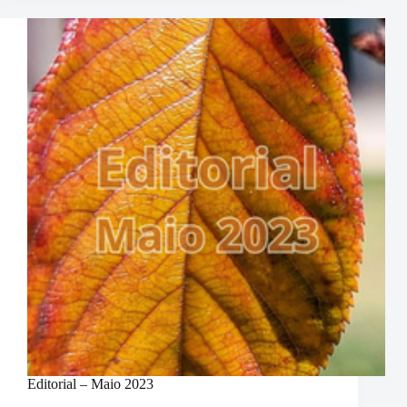
Tibetana
e
as
Energias
Sutis
–
Sábado
–
17/02
–
15h
Editorial – Maio 2023