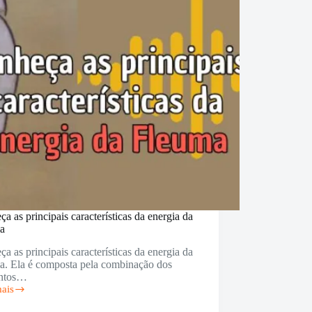
ina
na
a as principais características da energia da
a
a as principais características da energia da
a. Ela é composta pela combinação dos
ntos…
mais
ça