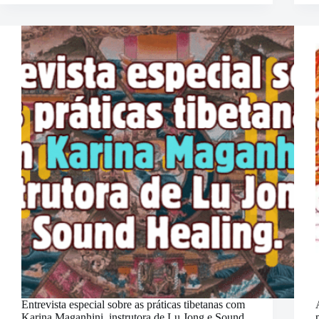
do
Cavalo
de
Fogo
Entrevista especial sobre as práticas tibetanas com
Karina Maganhini, instrutora de Lu Jong e Sound