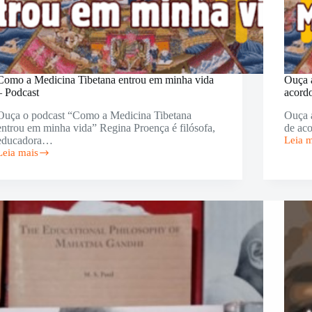
Como a Medicina Tibetana entrou em minha vida
Ouça a
– Podcast
acord
Ouça o podcast “Como a Medicina Tibetana
Ouça a
entrou em minha vida” Regina Proença é filósofa,
de ac
educadora…
Leia 
Ouça
Leia mais
a
Como
palestr
a
A
Medicina
causa
Tibetana
raiz
entrou
das
em
doenç
minha
de
vida
acord
–
com
Podcast
a
Medic
Tibeta