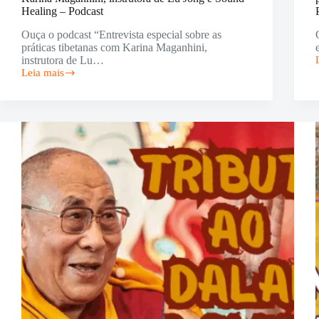
Healing – Podcast
Ouça o podcast “Entrevista especial sobre as
práticas tibetanas com Karina Maganhini,
instrutora de Lu…
Leia mais
Entrevista
especial
sobre
as
práticas
tibetanas
com
Karina
Maganhini,
instrutora
de
Lu
Jong
e
Sound
Healing
–
Podcast