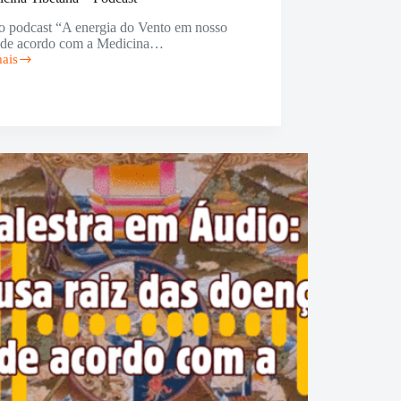
o podcast “A energia do Vento em nosso
 de acordo com a Medicina…
mais
a
o
ina
na
st