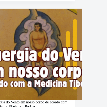
pais
rísticas
a
a
rgia do Vento em nosso corpo de acordo com
icina Tibetana – Podcast