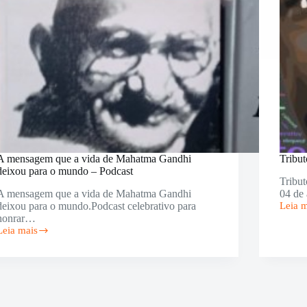
A mensagem que a vida de Mahatma Gandhi
Tribut
deixou para o mundo – Podcast
Tribut
A mensagem que a vida de Mahatma Gandhi
04 de
deixou para o mundo.Podcast celebrativo para
Leia 
Tribut
honrar…
online
Leia mais
a
A
Marti
mensagem
Luthe
que
King
a
Jr
vida
de
Mahatma