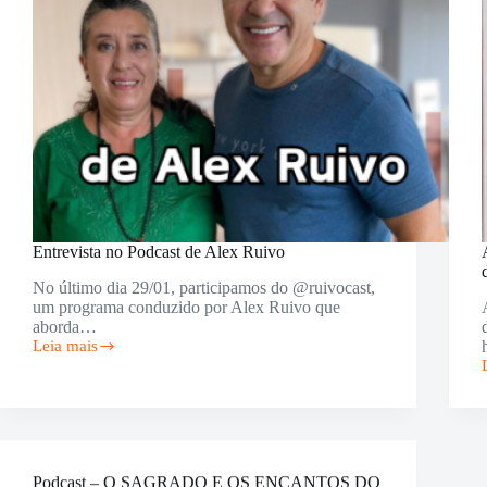
Entrevista no Podcast de Alex Ruivo
No último dia 29/01, participamos do @ruivocast,
um programa conduzido por Alex Ruivo que
aborda…
Leia mais
Entrevista
no
Podcast
de
Alex
Ruivo
Podcast – O SAGRADO E OS ENCANTOS DO