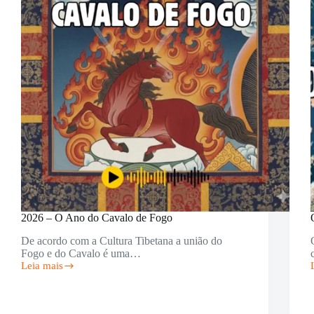
acordo
com
a
Medicina
f
Tibetana.
2026 – O Ano do Cavalo de Fogo
De acordo com a Cultura Tibetana a união do
Fogo e do Cavalo é uma…
Leia mais
2026
–
O
Ano