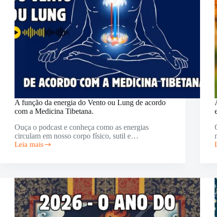
A função da energia do Vento ou Lung de acordo
com a Medicina Tibetana.
Ouça o podcast e conheça como as energias
circulam em nosso corpo físico, sutil e…
Leia mais
A
função
da
energia
do
Vento
ou
Lung
de