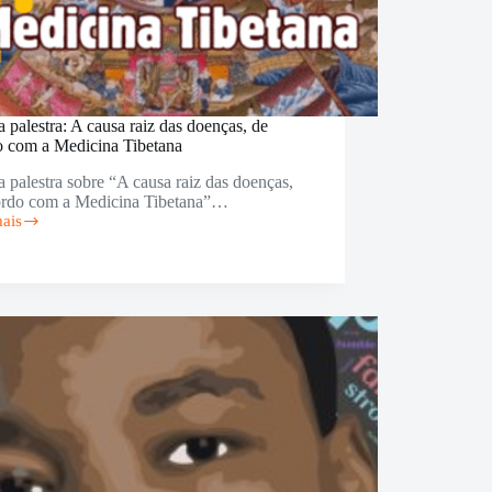
 palestra: A causa raiz das doenças, de
o com a Medicina Tibetana
 palestra sobre “A causa raiz das doenças,
ordo com a Medicina Tibetana”…
mais
a:
as,
o
ina
na