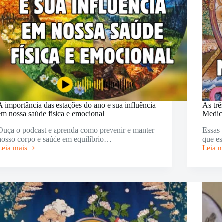
A importância das estações do ano e sua influência
As trê
em nossa saúde física e emocional
Medic
Ouça o podcast e aprenda como prevenir e manter
Essas 
nosso corpo e saúde em equilíbrio…
que e
Leia mais
Leia 
A
As
importância
três
das
energi
estações
da
do
saúde
ano
de
e
acord
sua
com
influência
a