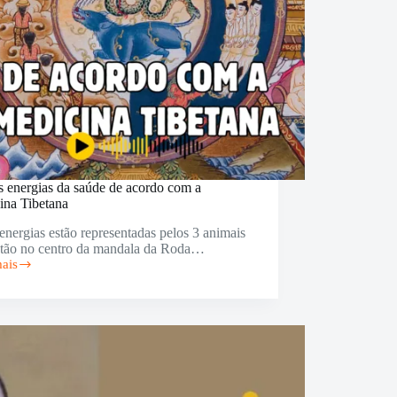
s energias da saúde de acordo com a
ina Tibetana
energias estão representadas pelos 3 animais
stão no centro da mandala da Roda…
mais
as
o