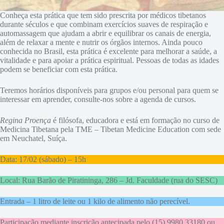
Conheça esta prática que tem sido prescrita por médicos tibetanos
durante séculos e que combinam exercícios suaves de respiração e
automassagem que ajudam a abrir e equilibrar os canais de energia,
além de relaxar a mente e nutrir os órgãos internos. Ainda pouco
conhecida no Brasil, esta prática é excelente para melhorar a saúde, a
vitalidade e para apoiar a prática espiritual. Pessoas de todas as idades
podem se beneficiar com esta prática.
Teremos horários disponíveis para grupos e/ou personal para quem se
interessar em aprender, consulte-nos sobre a agenda de cursos.
Regina Proença
é filósofa, educadora e está em formação no curso de
Medicina Tibetana pela TME – Tibetan Medicine Education com sede
em Neuchatel, Suíça.
Data: 17/02 (sábado) – 15h
Local: Rua Barão de Piratininga, 286 – Jd. Faculdade (rua do SESC)
Entrada – 1 litro de leite ou 1 kilo de alimento não perecível.
Participação mediante inscrição antecipada pelo (15) 9980.33180 ou