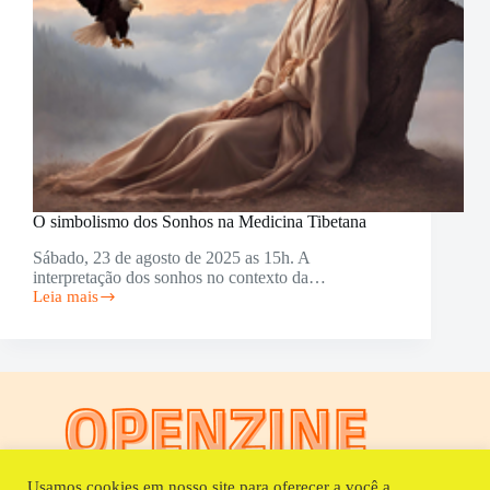
O simbolismo dos Sonhos na Medicina Tibetana
Sábado, 23 de agosto de 2025 as 15h. A
interpretação dos sonhos no contexto da…
Leia mais
O
simbolismo
dos
Sonhos
na
Medicina
Tibetana
Usamos cookies em nosso site para oferecer a você a