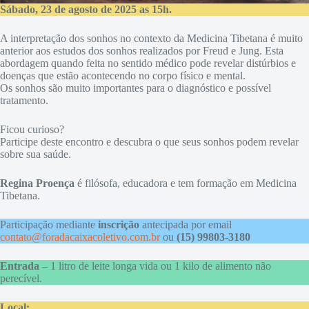
Sábado, 23 de agosto de 2025 as 15h.
A interpretação dos sonhos no contexto da Medicina Tibetana é muito
anterior aos estudos dos sonhos realizados por Freud e Jung. Esta
abordagem quando feita no sentido médico pode revelar distúrbios e
doenças que estão acontecendo no corpo físico e mental.
Os sonhos são muito importantes para o diagnóstico e possível
tratamento.
Ficou curioso?
Participe deste encontro e descubra o que seus sonhos podem revelar
sobre sua saúde.
Regina Proença
é filósofa, educadora e tem formação em Medicina
Tibetana.
Participação mediante
inscrição
antecipada por email
contato@foradacaixacoletivo.com.br
ou
(15) 99803-3180
Entrada
– 1 litro de leite longa vida ou 1 kilo de alimento não
perecível.
Local: