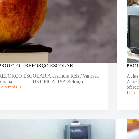
PROJETO – REFORÇO ESCOLAR
PROJ
REFORÇO ESCOLAR Alessandra Reis / Vanessa
Aulas
Sbrana JUSTIFICATIVA Reforço…
Apres
Leia mais
ofere
PROJETO
Leia 
–
PROJ
REFORÇO
–
ESCOLAR
AULA
DE
INFO