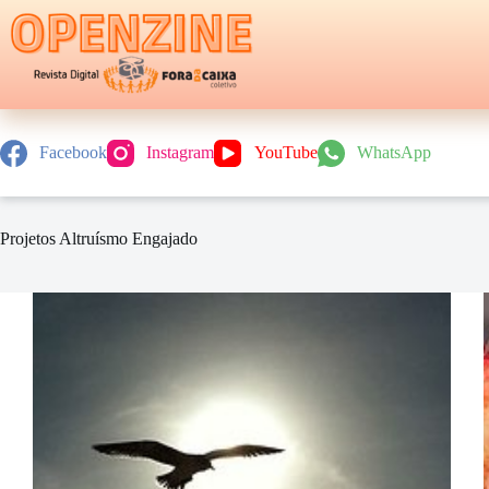
Pular
para
o
conteúdo
Facebook
Instagram
YouTube
WhatsApp
Projetos Altruísmo Engajado