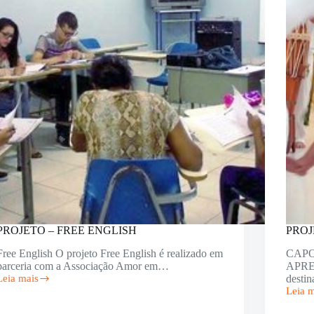
PROJETO – FREE ENGLISH
PROJ
Free English O projeto Free English é realizado em
CAPO
parceria com a Associação Amor em…
APRES
Leia mais
desti
PROJETO
Leia 
–
PROJ
FREE
–