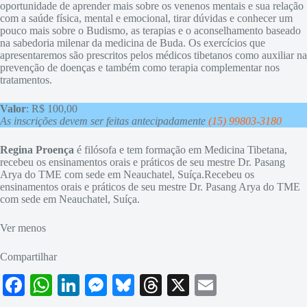
oportunidade de aprender mais sobre os venenos mentais e sua relação
com a saúde física, mental e emocional, tirar dúvidas e conhecer um
pouco mais sobre o Budismo, as terapias e o aconselhamento baseado
na sabedoria milenar da medicina de Buda. Os exercícios que
apresentaremos são prescritos pelos médicos tibetanos como auxiliar na
prevenção de doenças e também como terapia complementar nos
tratamentos.
Valor
: R$ 100,00
As inscrições devem ser feitas antecipadamente
(15) 99803-3180
Regina Proença
é filósofa e tem formação em Medicina Tibetana,
recebeu os ensinamentos orais e práticos de seu mestre Dr. Pasang
Arya do TME com sede em Neauchatel, Suíça.Recebeu os
ensinamentos orais e práticos de seu mestre Dr. Pasang Arya do TME
com sede em Neauchatel, Suíça.
Ver menos
Compartilhar
Fa
W
Li
M
Bl
T
X
E