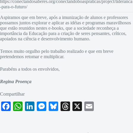
https://conectandosaberes.org/conectandoboaspraticas/project/lideranca
-para-o-futuro/
Aspiramos que em breve, após a imunização de alunos e professores
possamos juntos explorar e aplicar as idéias e programas maravilhosos
que estão reunidos nestes e-books, que a sociedade reconheça a
importância da Educação para a criação de seres pensantes, críticos,
apoiados na ciência e desenvolvimento humano.
Temos muito orgulho pelo trabalho realizado e que em breve
pretendemos retomar e multiplicar.
Parabéns a todos os envolvidos,
Regina Proença
Compartilhar
Fa
W
Li
M
Bl
T
X
E
ce
ha
nk
es
ue
hr
m
bo
ts
ed
se
sk
ea
ail