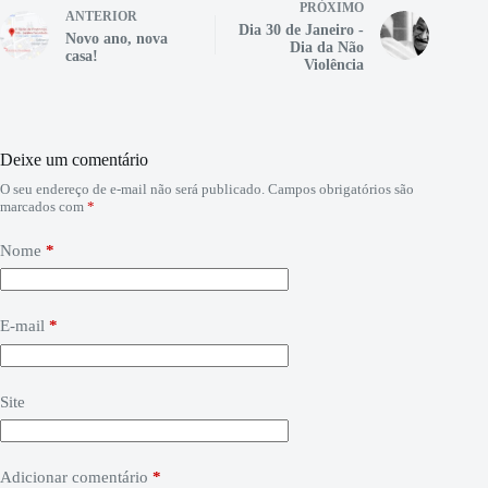
ok
A
In
ng
y
ds
PRÓXIMO
ANTERIOR
pp
er
Dia 30 de Janeiro -
Novo ano, nova
Dia da Não
casa!
Violência
Deixe um comentário
O seu endereço de e-mail não será publicado.
Campos obrigatórios são
marcados com
*
Nome
*
E-mail
*
Site
Adicionar comentário
*