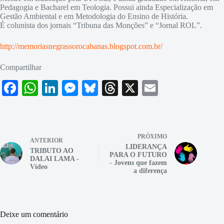
Pedagogia e Bacharel em Teologia. Possui ainda Especialização em
Gestão Ambiental e em Metodologia do Ensino de História.
É colunista dos jornais “Tribuna das Monções” e “Jornal ROL”.
http://memoriasnegrassorocabanas.blogspot.com.br/
Compartilhar
Fa
W
Li
M
Bl
T
X
E
ce
ha
nk
es
ue
hr
m
bo
ts
ed
se
sk
ea
ail
ok
A
In
ng
y
ds
PRÓXIMO
ANTERIOR
pp
er
LIDERANÇA
TRIBUTO AO
PARA O FUTURO
DALAI LAMA -
- Jovens que fazem
Vídeo
a diferença
Deixe um comentário