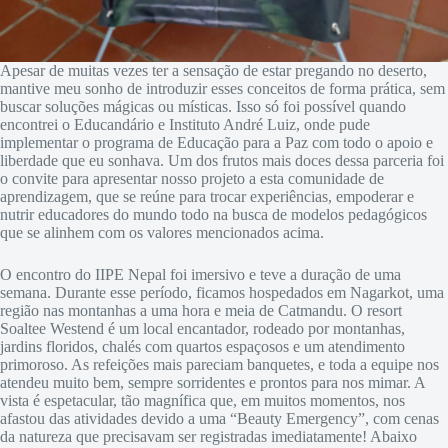
Apesar de muitas vezes ter a sensação de estar pregando no deserto,
mantive meu sonho de introduzir esses conceitos de forma prática, sem
buscar soluções mágicas ou místicas. Isso só foi possível quando
encontrei o Educandário e Instituto André Luiz, onde pude
implementar o programa de Educação para a Paz com todo o apoio e
liberdade que eu sonhava. Um dos frutos mais doces dessa parceria foi
o convite para apresentar nosso projeto a esta comunidade de
aprendizagem, que se reúne para trocar experiências, empoderar e
nutrir educadores do mundo todo na busca de modelos pedagógicos
que se alinhem com os valores mencionados acima.
O encontro do IIPE Nepal foi imersivo e teve a duração de uma
semana. Durante esse período, ficamos hospedados em Nagarkot, uma
região nas montanhas a uma hora e meia de Catmandu. O resort
Soaltee Westend é um local encantador, rodeado por montanhas,
jardins floridos, chalés com quartos espaçosos e um atendimento
primoroso. As refeições mais pareciam banquetes, e toda a equipe nos
atendeu muito bem, sempre sorridentes e prontos para nos mimar. A
vista é espetacular, tão magnífica que, em muitos momentos, nos
afastou das atividades devido a uma “Beauty Emergency”, com cenas
da natureza que precisavam ser registradas imediatamente! Abaixo