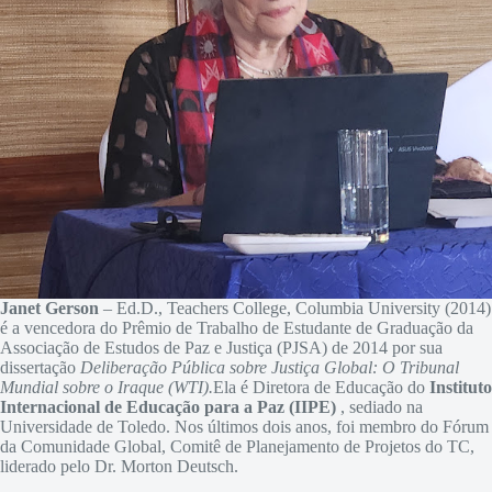
Janet Gerson
– Ed.D., Teachers College, Columbia University (2014)
é a vencedora do Prêmio de Trabalho de Estudante de Graduação da
Associação de Estudos de Paz e Justiça (PJSA) de 2014 por sua
dissertação
Deliberação Pública sobre Justiça Global: O Tribunal
Mundial sobre o Iraque (WTI).
Ela é
Diretora de Educação do
Instituto
Internacional de Educação para a Paz (IIPE)
, sediado na
Universidade de Toledo. Nos últimos dois anos, foi membro do Fórum
da Comunidade Global, Comitê de Planejamento de Projetos do TC,
liderado pelo Dr. Morton Deutsch.