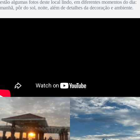
estão algumas fotos deste local lindo, em diferentes momentos do dia:
manhã, pôr do sol, noite, além de detalhes da decoração e ambiente.