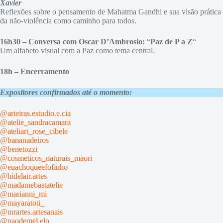
Xavier
Reflexões sobre o pensamento de Mahatma Gandhi e sua visão prática
da não-violência como caminho para todos.
16h30 – Conversa com Oscar D’Ambrosio:
“
Paz de P a Z
“
Um alfabeto visual com a Paz como tema central.
18h – Encerramento
Expositores confirmados até o momento:
@arteiras.estudio.e.cia
@atelie_sandracamara
@ateliart_rose_cibele
@bananadeiros
@benetozzi
@cosmeticos_naturais_maori
@euachoqueefofinho
@hidelair.artes
@madamebastatelie
@marianni_mi
@mayaratoti_
@mrartes.artesanais
@paodemel.elo