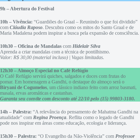
9h – Abertura do Festival
10h – Vivência:
“Guardiões do Graal – Reunindo o que foi dividido”
com
Cláudia Raposo
. Descubra como os mitos do Santo Graal e de
Maria Madalena podem inspirar a busca pela expansão de consciência.
10h30 – Oficina de Mandalas
com
Hidelair Silva
Aprenda a criar mandalas com a técnica de pontilhismo.
Valor: R$ 30,00 (material incluso) | Vagas limitadas.
12h30 – Almoço Especial no Café Refúgio
O Café Refúgio servirá quiches, salgados e doces com frutas do
pomar. Em homenagem a Gandhi, o destaque do almoço será o
Biryani de Cogumelos
, um clássico indiano feito com arroz basmati,
masala, ervas aromáticas e castanhas.
Garanta seu convite com desconto até 22/10 pelo (15) 99803-3180.
14h – Palestra:
“A relevância do pensamento de Mahatma Gandhi na
atualidade” com
Regina Proença
. Reflita como o legado de Gandhi
pode nos inspirar em áreas como educação, ecologia e liderança.
15h30 –
Palestra:
“O Evangelho da Não-Violência” com
Professor