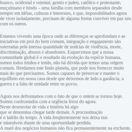
branco, ocidental e oriental, gentio e judeu, católico e protestante,
muçulmano e hindu – uma família com membros separados desde
sempre em idéias, culturas e interesses, e que, impossibilitados agora
de viver isoladamente, precisam de alguma forma conviver em paz uns
com os outros.
Estamos vivendo uma época onde as diferenças se aprofundam e as
iniciativas em prol do bem comum, integração e engajamento são
soterradas pela imensa quantidade de notícias de violência, morte,
discriminação, abusos e abandonos. Esquecemos que a nossa
comunidade global é o resultado da evolução da espécie humana,
somos todos irmãos e irmãs, não há dúvida que temos uma origem
comum. Herdamos este lindo planeta, que pode nos fornecer muito
mais do que precisamos. Somos capazes de preservar e manter o
equilíbrio em nossa casa desde que deixemos de lado a ganância, a
guerra e a falta de unidade entre os povos.
Agora nos defrontamos com o fato de que o ontem se tornou hoje.
Somos confrontados com a urgência feroz do agora.
Neste desenrolar de vida e história há algo
que se denomina chegar tarde demais. A procrastinação
é o ladrão do tempo. A vida freqüentemente nos deixa nus
e miseráveis diante de uma oportunidade perdida.
A maré dos negócios humanos não fica permanentemente na enchente.