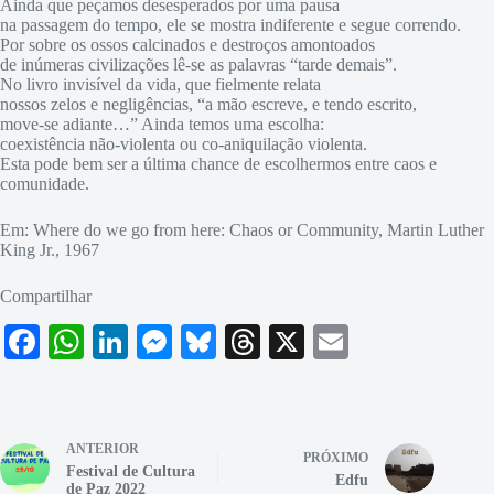
Ainda que peçamos desesperados por uma pausa
na passagem do tempo, ele se mostra indiferente e segue correndo.
Por sobre os ossos calcinados e destroços amontoados
de inúmeras civilizações lê-se as palavras “tarde demais”.
No livro invisível da vida, que fielmente relata
nossos zelos e negligências, “a mão escreve, e tendo escrito,
move-se adiante…” Ainda temos uma escolha:
coexistência não-violenta ou co-aniquilação violenta.
Esta pode bem ser a última chance de escolhermos entre caos e
comunidade.
Em: Where do we go from here: Chaos or Community, Martin Luther
King Jr., 1967
Compartilhar
Fa
W
Li
M
Bl
T
X
E
ce
ha
nk
es
ue
hr
m
bo
ts
ed
se
sk
ea
ail
ok
A
In
ng
y
ds
ANTERIOR
PRÓXIMO
Festival de Cultura
pp
er
Edfu
de Paz 2022