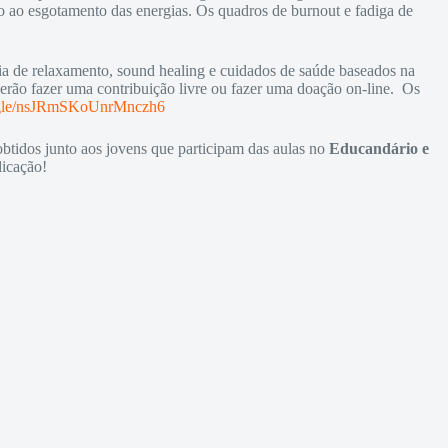
do ao esgotamento das energias. Os quadros de burnout e fadiga de
a de relaxamento, sound healing e cuidados de saúde baseados na
derão fazer uma contribuição livre ou fazer uma doação on-line. Os
s.gle/nsJRmSKoUnrMnczh6
btidos junto aos jovens que participam das aulas no
Educandário e
dicação!