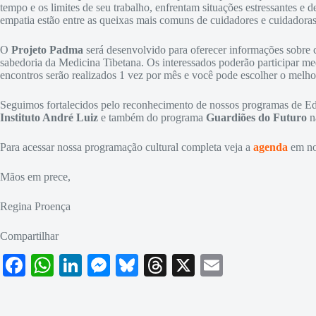
tempo e os limites de seu trabalho, enfrentam situações estressantes 
empatia estão entre as queixas mais comuns de cuidadores e cuidadora
O
Projeto Padma
será desenvolvido para oferecer informações sobre
sabedoria da Medicina Tibetana. Os interessados poderão participar me
encontros serão realizados 1 vez por mês e você pode escolher o melhor 
Seguimos fortalecidos pelo reconhecimento de nossos programas de Edu
Instituto André Luiz
e também do programa
Guardiões do Futuro
n
Para acessar nossa programação cultural completa veja a
agenda
em nos
Mãos em prece,
Regina Proença
Compartilhar
Fa
W
Li
M
Bl
T
X
E
ce
ha
nk
es
ue
hr
m
bo
ts
ed
se
sk
ea
ail