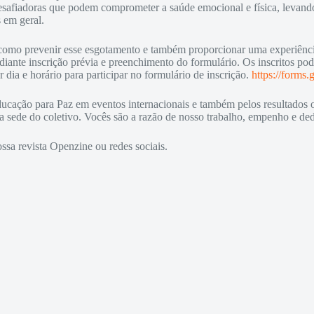
e desafiadoras que podem comprometer a saúde emocional e física, levan
s em geral.
 como prevenir esse esgotamento e também proporcionar uma experiênci
diante inscrição prévia e preenchimento do formulário. Os inscritos po
dia e horário para participar no formulário de inscrição.
https://form
cação para Paz em eventos internacionais e também pelos resultados o
a sede do coletivo. Vocês são a razão de nosso trabalho, empenho e de
sa revista Openzine ou redes sociais.