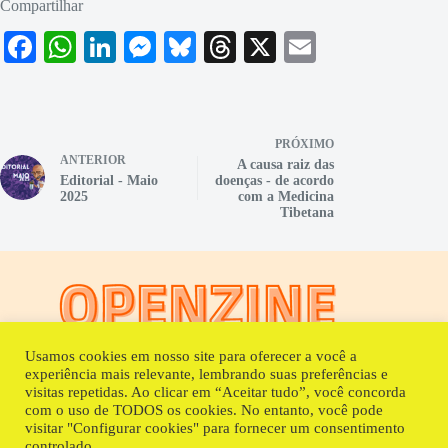
Compartilhar
Fa
W
Li
M
Bl
T
X
E
ce
ha
nk
es
ue
hr
m
bo
ts
ed
se
sk
ea
ail
ok
A
In
ng
y
ds
PRÓXIMO
ANTERIOR
pp
er
A causa raiz das
Editorial - Maio
doenças - de acordo
2025
com a Medicina
Tibetana
Usamos cookies em nosso site para oferecer a você a
experiência mais relevante, lembrando suas preferências e
Fora da Caixa Coletivo Cultural
visitas repetidas. Ao clicar em “Aceitar tudo”, você concorda
com o uso de TODOS os cookies. No entanto, você pode
WhatsApp
(15) 99803-3180
visitar "Configurar cookies" para fornecer um consentimento
E-mail:
contato@foradacaixacoletivo.com.br
controlado.