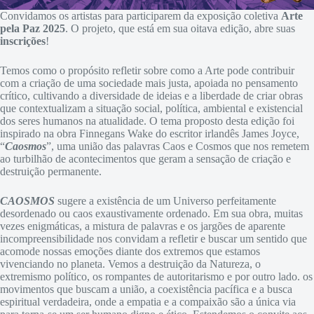
Convidamos os artistas para participarem da exposição coletiva
Arte
pela Paz 2025
. O projeto, que está em sua oitava edição, abre suas
inscrições
!
Temos como o propósito refletir sobre como a Arte pode contribuir
com a criação de uma sociedade mais justa, apoiada no pensamento
crítico, cultivando a diversidade de ideias e a liberdade de criar obras
que contextualizam a situação social, política, ambiental e existencial
dos seres humanos na atualidade. O tema proposto desta edição foi
inspirado na obra Finnegans Wake do escritor irlandês James Joyce,
“
Caosmos
”, uma união das palavras Caos e Cosmos que nos remetem
ao turbilhão de acontecimentos que geram a sensação de criação e
destruição permanente.
CAOSMOS
sugere a existência de um Universo perfeitamente
desordenado ou caos exaustivamente ordenado. Em sua obra, muitas
vezes enigmáticas, a mistura de palavras e os jargões de aparente
incompreensibilidade nos convidam a refletir e buscar um sentido que
acomode nossas emoções diante dos extremos que estamos
vivenciando no planeta. Vemos a destruição da Natureza, o
extremismo político, os rompantes de autoritarismo e por outro lado. os
movimentos que buscam a união, a coexistência pacífica e a busca
espiritual verdadeira, onde a empatia e a compaixão são a única via