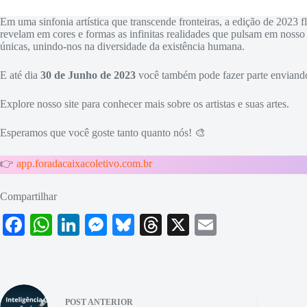
Em uma sinfonia artística que transcende fronteiras, a edição de 2023 f
revelam em cores e formas as infinitas realidades que pulsam em nosso
únicas, unindo-nos na diversidade da existência humana.
E até dia
30 de Junho de 2023
você também pode fazer parte enviando s
Explore nosso site para conhecer mais sobre os artistas e suas artes.
Esperamos que você goste tanto quanto nós! 🎨
👉
app.foradacaixacoletivo.com.br
Compartilhar
Fa
W
Li
M
Bl
T
X
E
ce
ha
nk
es
ue
hr
m
bo
ts
ed
se
sk
ea
ail
ok
A
In
ng
y
ds
POST
ANTERIOR